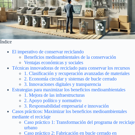
Índice
El imperativo de conservar reciclando
Beneficios medioambientales de la conservación
Ventajas económicas y sociales
Técnicas innovadoras de reciclado para conservar los recursos
1. Clasificación y recuperación avanzadas de materiales
2. Economía circular y sistemas de bucle cerrado
3. Innovaciones digitales y transparencia
Estrategias para maximizar los beneficios medioambientales
1. Mejora de las infraestructuras
2. Apoyo político y normativo
3. Responsabilidad empresarial e innovación
Casos prácticos: Maximizar los beneficios medioambientales
mediante el reciclaje
Caso práctico 1: Transformación del programa de reciclaje
urbano
Caso práctico 2: Fabricación en bucle cerrado en