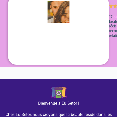
Emily R.
"Cett
facil
réel
reco
relat
Bienvenue à Eu Setor !
Chez Eu Setor, nous croyons que la beauté réside dans les