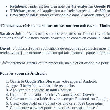
Notations
: Tinder est très bien noté par
4,2 étoiles
sur
Google Pl
Téléchargements
: L'application a été téléchargée plus de
500 mi
Pays disponibles
: Tinder est disponible dans le monde entier, 
Témoignages réels de personnes qui se sont rencontrées sur Tinde
Sarah & John
- "Nous nous sommes rencontrés sur Tinder et avons i
et avons réalisé que nous avions beaucoup de choses en commun. Maint
David
- J'utilisais d'autres applications de rencontres depuis des mois,
rendez-vous, j'ai rencontré quelqu'un qui fait désormais partie intégran
Téléchargement
Tinder
est un processus simple et est disponible pour l
Pour les appareils Android :
Ouvrir le
Google Play Store
sur votre appareil Android.
Type "
Tinder
"dans la barre de recherche.
Appuyez sur la touche
Installer
bouton.
Une fois l'application téléchargée, appuyez sur
Ouvrir
.
Créez un compte à l'aide de votre compte Facebook ou Google, o
Créez votre profil en ajoutant vos photos et votre biographie.
Commencez à swiper pour trouver des correspondances !