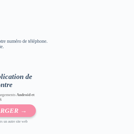
otre numéro de téléphone.
ie.
lication de
ntre
argements
Android et
S
ARGER →
rs un autre site web